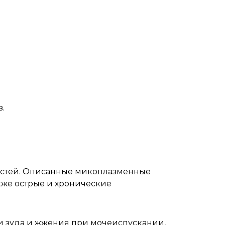
.
остей. Описанные микоплазменные
акже острые и хронические
и зуда и жжения при мочеиспускании,