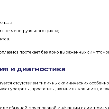
 таза;
и вне менструального цикла;
ктов.
оплазмоз протекает без ярко выраженных симптомов
ия и диагностика
зуется отсутствием типичных клинических особенн
ют уретриты, простатиты, вагиниты, кольпиты, а т
 виде обычной мочеполовой инфекции с симптомам