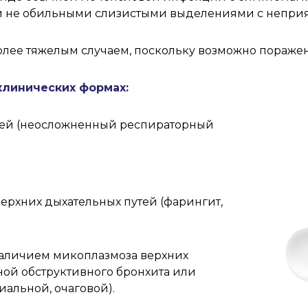
 и не обильными слизистыми выделениями с неприя
лее тяжелым случаем, поскольку возможно поражени
клинических формах:
тей (неосложненный респираторный
ерхних дыхательных путей (фарингит,
наличием микоплазмоза верхних
ной обструктивного бронхита или
альной, очаговой).