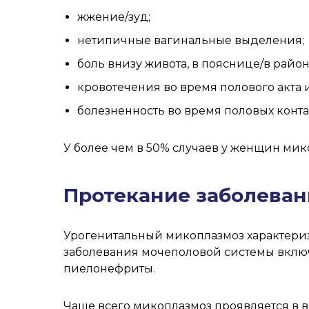
жжение/зуд;
нетипичные вагинальные выделения;
боль внизу живота, в пояснице/в районе
кровотечения во время полового акта 
болезненность во время половых конта
У более чем в 50% случаев у женщин мик
Протекание заболеван
Урогенитальный микоплазмоз характери
заболевания мочеполовой системы включа
пиелонефриты.
Чаще всего микоплазмоз проявляется в