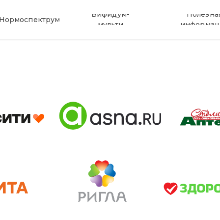
Бифидум-
Полезна
Нормоспектрум
мульти
информац