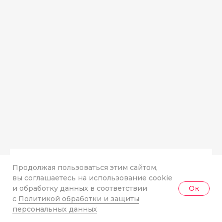
Профилактика дисбактериоза
Продолжая пользоваться этим сайтом,
вы соглашаетесь на использование cookie
у детей (ребенка)
и обработку данных в соответствии
Ок
В первые несколько суток после
с
Политикой обработки и защиты
персональных данных
рождения микрофлора у ребенка