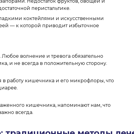
 запорами. Недостаток фруктов, овощей и
достаточной перистальтике.
 сладкими коктейлями и искусственными
реей — к которой приводит избыточное
. Любое волнение и тревога обязательно
а, и не всегда в положительную сторону.
в работу кишечника и его микрофлоры, что
диарее.
раженного кишечника, напоминают нам, что
ажно всегда.
: традиционные методы леч