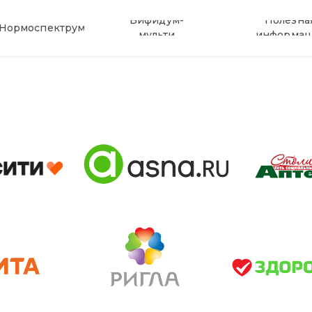
Бифидум-
Полезна
Нормоспектрум
мульти
информац