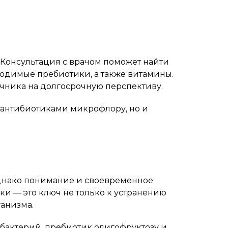
 Консультация с врачом поможет найти
одимые пребиотики, а также витамины.
ечника на долгосрочную перспективу.
 антибиотиками микрофлору, но и
Однако понимание и своевременное
и — это ключ не только к устранению
ганизма.
бактерий, пребиотик олигофруктозу и