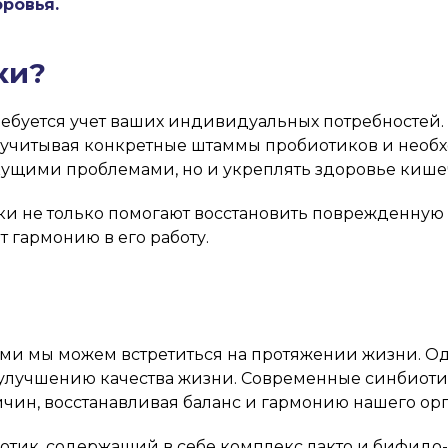
ровья.
ки?
ребуется учет ваших индивидуальных потребностей.
 учитывая конкретные штаммы пробиотиков и необх
текущими проблемами, но и укреплять здоровье киш
ки не только помогают восстановить поврежденную
 гармонию в его работу.
рыми мы можем встретиться на протяжении жизни. 
 улучшению качества жизни. Современные синбиотик
чин, восстанавливая баланс и гармонию нашего ор
тик, содержащий в себе комплекс лакто и бифидо-