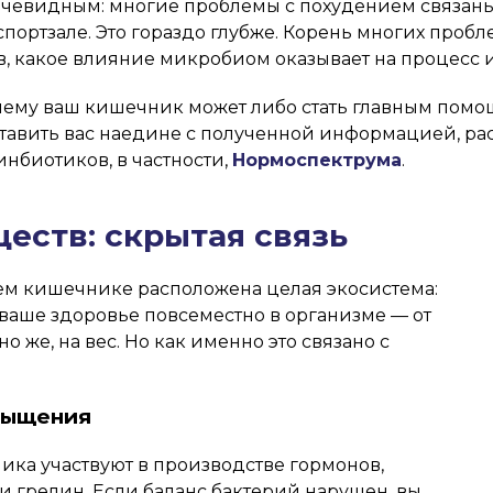
 очевидным: многие проблемы с похудением связаны
портзале. Это гораздо глубже. Корень многих проб
в, какое влияние микробиом оказывает на процесс
очему ваш кишечник может либо стать главным помо
 оставить вас наедине с полученной информацией, р
нбиотиков, в частности,
Нормоспектрума
.
еств: скрытая связь
ашем кишечнике расположена целая экосистема:
ваше здоровье повсеместно в организме — от
о же, на вес. Но как именно это связано с
асыщения
ка участвуют в производстве гормонов,
и грелин. Если баланс бактерий нарушен, вы