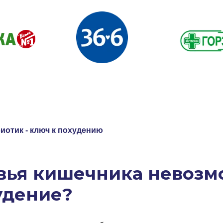
иотик - ключ к похудению
овья кишечника невоз
удение?