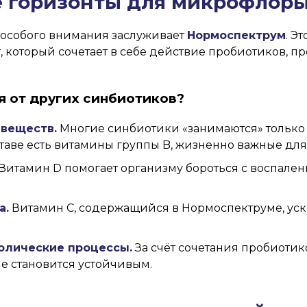
 горизонты для микрофлоры
 особого внимания заслуживает
Нормоспектрум
. Э
 который сочетает в себе действие пробиотиков, 
 от других синбиотиков?
 веществ.
Многие синбиотики «занимаются» только
таве есть витамины группы B, жизненно важные для
Витамин D помогает организму бороться с воспале
а.
Витамин C, содержащийся в Нормоспектруме, ус
олические процессы.
За счёт сочетания пробиоти
ие становится устойчивым.