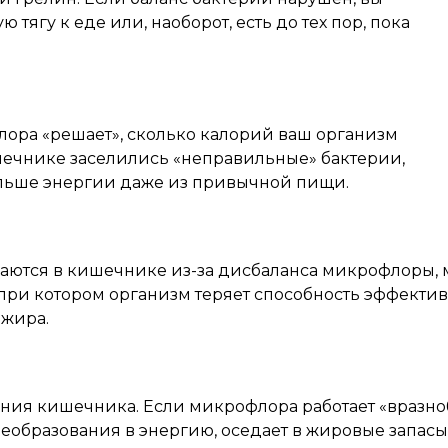
тягу к еде или, наоборот, есть до тех пор, пока
флора «решает», сколько калорий ваш организм
ишечнике заселились «неправильные» бактерии,
ольше энергии даже из привычной пищи.
аются в кишечнике из-за дисбаланса микрофлоры, м
 при котором организм теряет способность эффектив
 жира.
яния кишечника. Если микрофлора работает «вразно
преобразования в энергию, оседает в жировые запасы