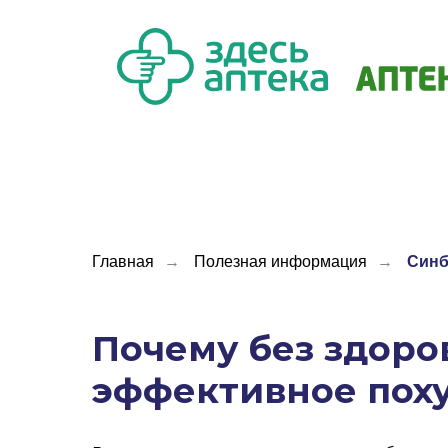
Главная
→
Полезная информация
→
Синб
Почему без здор
эффективное пох