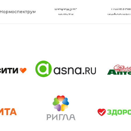
Бифидум-
Полезна
Нормоспектрум
мульти
информац