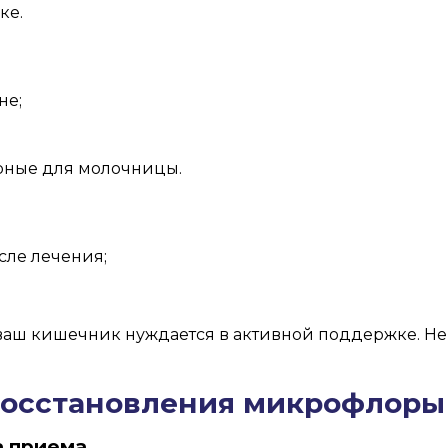
ке.
не;
рные для молочницы.
сле лечения;
аш кишечник нуждается в активной поддержке. Не с
восстановления микрофлоры
а приема