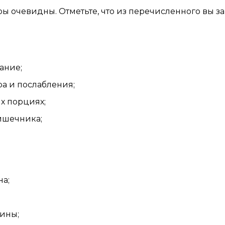
очевидны. Отметьте, что из перечисленного вы зам
ание;
а и послабления;
х порциях;
ишечника;
на;
ины;