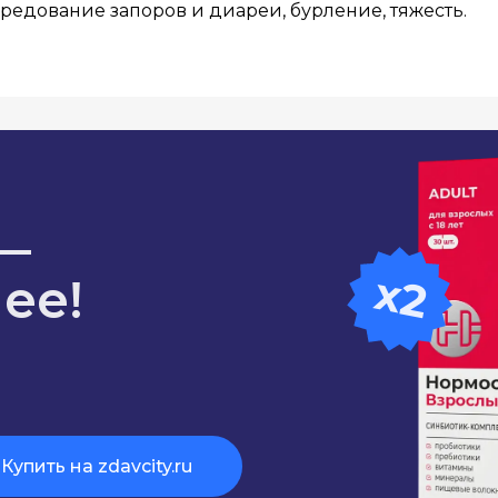
редование запоров и диареи, бурление, тяжесть.
—
x2
ее!
Купить на zdavcity.ru