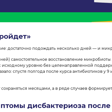
пройдет»
ум Юниор!
ие: достаточно подождать несколько дней — и микр
дней) самостоятельное восстановление микробиоты за
я к исходному уровню без целенаправленной поддер
азало: спустя полгода после курса антибиотиков у 9
 сохраняться месяцами, а в ряде случаев формируе
мптомы дисбактериоза после