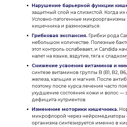
Нарушение барьерной функции кише
защитный слой на слизистой. Когда их 
Условно-патогенные микроорганизмы 
кишечника и размножаться.
Грибковая экспансия.
Грибки рода
Ca
небольшом количестве. Полезные бакт
этот контроль ослабевает, и Candida н
налет на языке, вздутие, тяга к сладк
Снижение усвоения витаминов и ми
синтезе витаминов группы B (B1, B2, B6
железа, кальция и магния. После ант
поэтому после курса лечения часто поя
ухудшение состояния кожи и волос — 
дефицита нутриентов.
Изменение моторики кишечника.
Нор
микрофлорой через нейромедиаторы — 
организма синтезируется именно в к