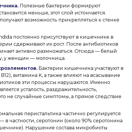
чника.
Полезные бактерии формируют
становится меньше, этот слой истончается.
получают возможность прикрепляться к стенке
ndida
постоянно присутствуют в кишечнике в
ерии сдерживают их рост. После антибиотиков
ачинает активно размножаться. Отсюда — белый
ому, у женщин — молочница.
кроэлементов.
Бактерии кишечника участвуют в
, B12), витамина K, а также влияют на всасывание
ибиотиков эти процессы нарушаются. Именно
вляется усталость, раздражительность,
это не случайные симптомы, а прямое следствие
мальная перистальтика частично регулируется
в частности, серотонин (около 90% серотонина
ишечнике). Нарушение состава микробиоты