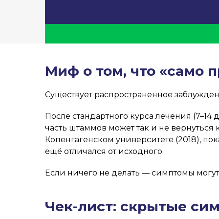
Скидка 20%
Миф о том, что «само 
на синбиотик
Нормоспектр
Существует распространенное заблужден
После стандартного курса лечения (7–14 
Забота о микрофлоре
часть штаммов может так и не вернутьс
кишечника детей и подростков.
Копенгагенском университете (2018), пок
ещё отличался от исходного.
Купить на apteka.ru
Если ничего не делать — симптомы могут
Чек-лист: скрытые си