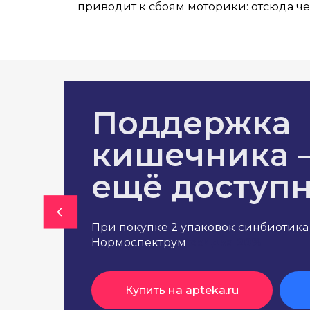
приводит к сбоям моторики: отсюда че
Поддержка
кишечника 
ещё доступн
При покупке 2 упаковок синбиотика
Нормоспектрум
скидка 20%
Купить на apteka.ru