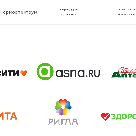
Бифидум-
Полезна
Нормоспектрум
мульти
информац